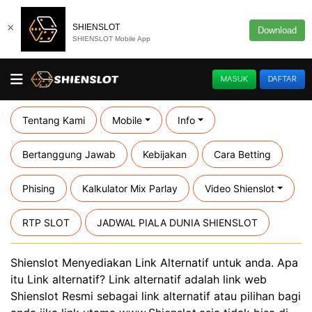
×
SHIENSLOT
Download
SHIENSLOT Mobile App
MASUK
DAFTAR
Tentang Kami
Mobile
Info
Bertanggung Jawab
Kebijakan
Cara Betting
Phising
Kalkulator Mix Parlay
Video Shienslot
RTP SLOT
JADWAL PIALA DUNIA SHIENSLOT
Shienslot Menyediakan Link Alternatif untuk anda. Apa
itu Link alternatif? Link alternatif adalah link web
Shienslot Resmi sebagai link alternatif atau pilihan bagi