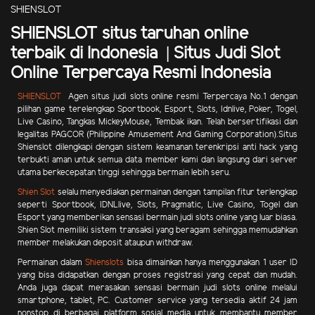
SHIENSLOT
SHIENSLOT situs taruhan online
terbaik di Indonesia | Situs Judi Slot
Online Terpercaya Resmi Indonesia
SHIENSLOT
Agen situs judi slots online resmi Terpercaya No.1 dengan
pilihan game terelengkap Sportbook, Esport, Slots, Idnlive, Poker, Togel,
Live Casino, Tangkas MickeyMouse, Tembak ikan.
Telah bersertifikasi dan
legalitas PAGCOR (Philippine Amusement And Gaming Corporation).Situs
Shienslot dilengkapi dengan sistem keamanan terenkripsi anti hack yang
terbukti aman untuk semua data member kami dan langsung dari server
utama berkecepatan tinggi sehingga bermain lebih seru.
Shien Slot
selalu menyediakan permainan dengan tampilan fitur terlengkap
seperti Sportbook, IDNLlive, Slots, Pragmatic, Live Casino, Togel dan
Esport yang memberikan sensasi bermain judi slots online yang luar biasa.
Shien Slot memiliki sistem transaksi yang beragam sehingga memudahkan
member melakukan deposit ataupun withdraw.
Permainan dalam
Shienslots
bisa dimainkan hanya menggunakan 1 user ID
yang bisa didapatkan dengan proses registrasi yang cepat dan mudah.
Anda juga dapat merasakan sensasi bermain judi slots online melalui
smartphone, tablet, PC. Customer service yang tersedia aktif 24 jam
nonstop di berbagai platform sosial media untuk membantu member