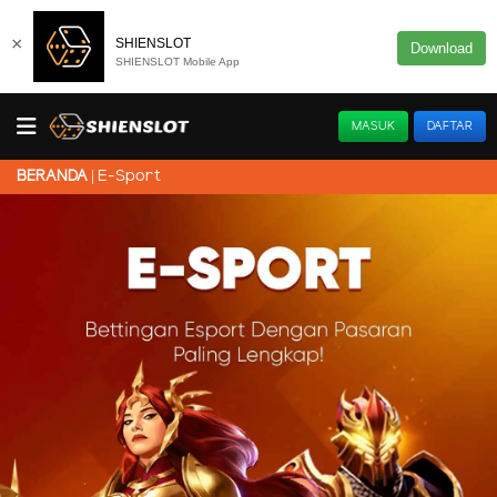
×
SHIENSLOT
Download
SHIENSLOT Mobile App
MASUK
DAFTAR
E-Sport
BERANDA