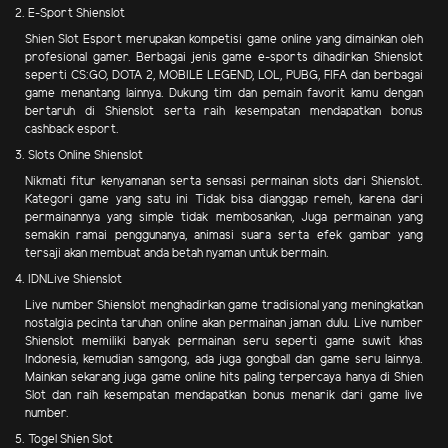
2. E-Sport Shienslot
Shien Slot Esport merupakan kompetisi game online yang dimainkan oleh
profesional gamer. Berbagai jenis game e-sports dihadirkan Shienslot
seperti CS:GO, DOTA 2, MOBILE LEGEND, LOL, PUBG, FIFA dan berbagai
game menantang lainnya. Dukung tim dan pemain favorit kamu dengan
bertaruh di Shienslot serta raih kesempatan mendapatkan bonus
cashback esport.
3. Slots Online Shienslot
Nikmati fitur kenyamanan serta sensasi permainan slots dari Shienslot.
Kategori game yang satu ini Tidak bisa dianggap remeh, karena dari
permainannya yang simple tidak membosankan, Juga permainan yang
semakin ramai penggunanya, animasi suara serta efek gambar yang
tersaji akan membuat anda betah nyaman untuk bermain.
4. IDNLive Shienslot
Live number Shienslot menghadirkan game tradisional yang meningkatkan
nostalgia pecinta taruhan online akan permainan jaman dulu. Live number
Shienslot memiliki banyak permainan seru seperti game suwit khas
Indonesia, kemudian samgong, ada juga gongball dan game seru lainnya.
Mainkan sekarang juga game online hits paling terpercaya hanya di Shien
Slot dan raih kesempatan mendapatkan bonus menarik dari game live
number.
5. Togel Shien Slot